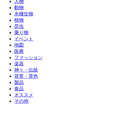
人物
動物
水棲生物
植物
昆虫
乗り物
イベント
地図
医療
ファッション
楽器
神々・伝統
背景・景色
製品
食品
オススメ
その他