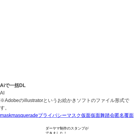
Aiで一括DL
AI
※Adobeのillustratorというお絵かきソフトのファイル形式で
す。
mask
masquerade
プライバシー
マスク
仮面
仮面舞踏会
匿名
覆面
ダーヤマ制作のスタンプが
できました！