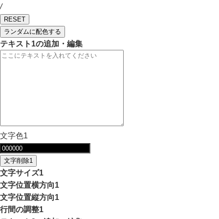
/
RESET
ランダムに配色する
テキスト1の追加・編集
文字色1
文字削除1
文字サイズ1
文字位置横方向1
文字位置縦方向1
行間の調整1