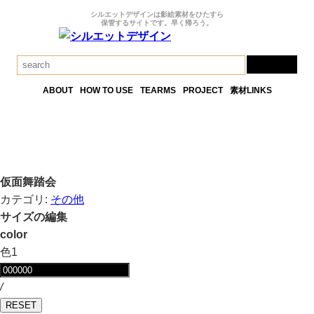
シルエットデザインは影絵素材をひたすら
保管するサイトです。早く帰ろう。
ABOUT
HOW TO USE
TEARMS
PROJECT
素材LINKS
仮面舞踏会
カテゴリ:
その他
サイズの編集
color
色1
/
RESET