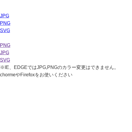
JPG
PNG
SVG
PNG
JPG
SVG
※IE、EDGEではJPG,PNGのカラー変更はできません。
chormeやFirefoxをお使いください