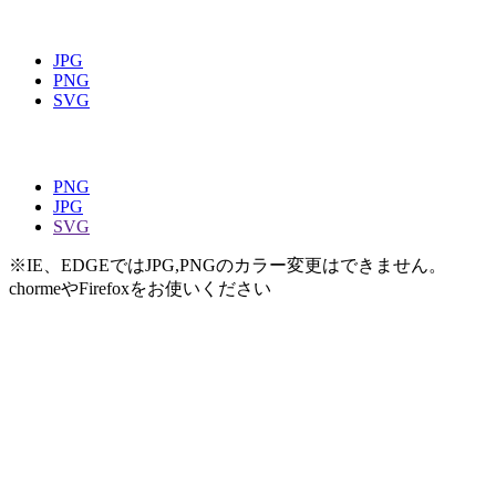
JPG
PNG
SVG
PNG
JPG
SVG
※IE、EDGEではJPG,PNGのカラー変更はできません。
chormeやFirefoxをお使いください