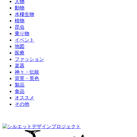
人物
動物
水棲生物
植物
昆虫
乗り物
イベント
地図
医療
ファッション
楽器
神々・伝統
背景・景色
製品
食品
オススメ
その他