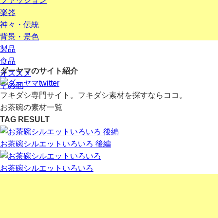
ファッション
楽器
神々・伝統
背景・景色
製品
食品
ダーヤマのサイト紹介
オススメ
その他
フキダシ専門サイト。フキダシ素材を探すならココ。
お茶碗の素材一覧
TAG RESULT
お茶碗シルエットいろいろ 後編
お茶碗シルエットいろいろ