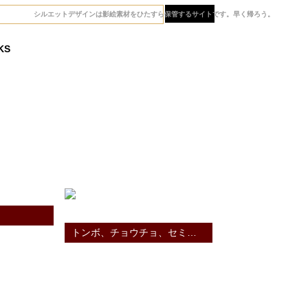
シルエットデザインは影絵素材をひたすら
保管するサイトです。早く帰ろう。
KS
一覧
トンボ、チョウチョ、セミ、バッタそして・・・