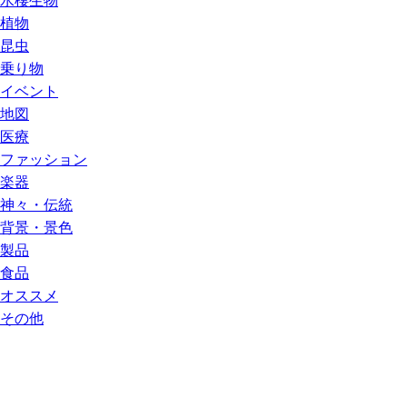
水棲生物
植物
昆虫
乗り物
イベント
地図
医療
ファッション
楽器
神々・伝統
背景・景色
製品
食品
オススメ
その他