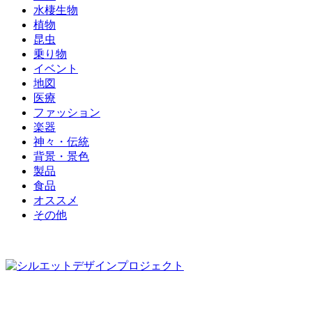
水棲生物
植物
昆虫
乗り物
イベント
地図
医療
ファッション
楽器
神々・伝統
背景・景色
製品
食品
オススメ
その他