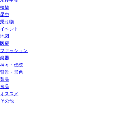
水棲生物
植物
昆虫
乗り物
イベント
地図
医療
ファッション
楽器
神々・伝統
背景・景色
製品
食品
オススメ
その他