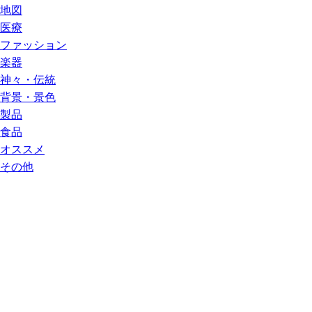
地図
医療
ファッション
楽器
神々・伝統
背景・景色
製品
食品
オススメ
その他