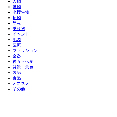
人物
動物
水棲生物
植物
昆虫
乗り物
イベント
地図
医療
ファッション
楽器
神々・伝統
背景・景色
製品
食品
オススメ
その他