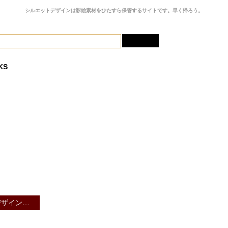
シルエットデザインは影絵素材をひたすら
保管するサイトです。早く帰ろう。
KS
一覧
レスポンシブWEBデザイン用アイコンセット