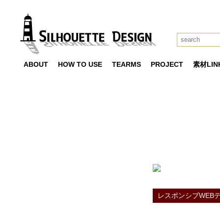
ABOUT
HOW TO USE
TEARMS
PROJECT
素材LIN
rwdの素材
TAG RESULT