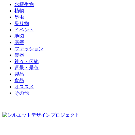
水棲生物
植物
昆虫
乗り物
イベント
地図
医療
ファッション
楽器
神々・伝統
背景・景色
製品
食品
オススメ
その他