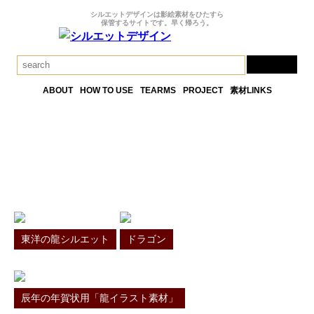
シルエットデザインは影絵素材をひたすら
保管するサイトです。早く帰ろう。
ABOUT
HOW TO USE
TEARMS
PROJECT
素材LINKS
ドラゴンの素材一覧
TAG RESULT
東洋の龍シルエット
ドラゴン
辰年の年賀状用「龍イラスト素材」